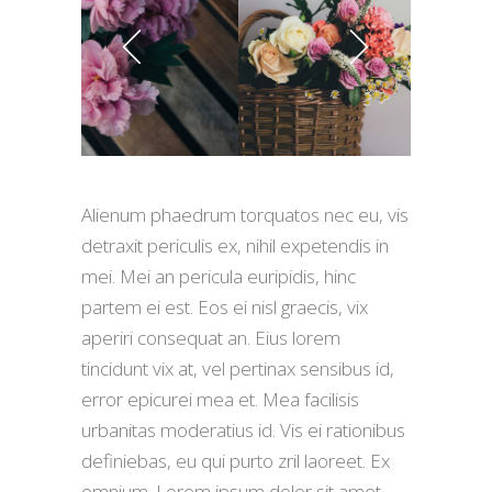
Alienum phaedrum torquatos nec eu, vis
detraxit periculis ex, nihil expetendis in
mei. Mei an pericula euripidis, hinc
partem ei est. Eos ei nisl graecis, vix
aperiri consequat an. Eius lorem
tincidunt vix at, vel pertinax sensibus id,
error epicurei mea et. Mea facilisis
urbanitas moderatius id. Vis ei rationibus
definiebas, eu qui purto zril laoreet. Ex
omnium. Lorem ipsum dolor sit amet,