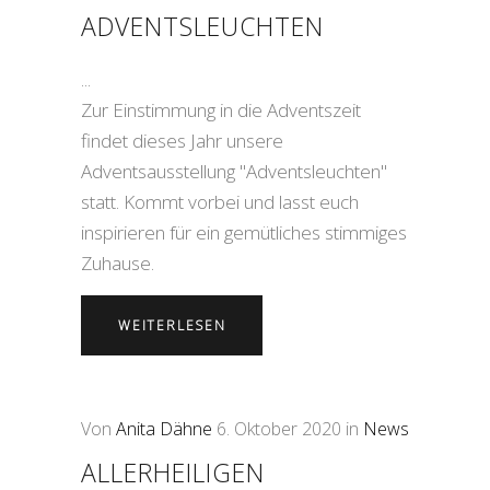
ADVENTSLEUCHTEN
Zur Einstimmung in die Adventszeit
findet dieses Jahr unsere
Adventsausstellung "Adventsleuchten"
statt. Kommt vorbei und lasst euch
inspirieren für ein gemütliches stimmiges
Zuhause.
WEITERLESEN
Von
Anita Dähne
6. Oktober 2020
in
News
ALLERHEILIGEN