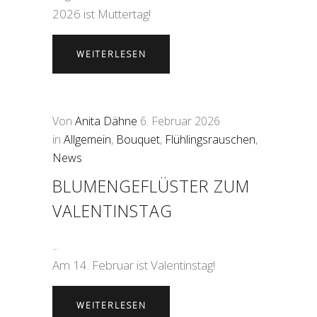
2026 ist Muttertag!
WEITERLESEN
Von
Anita Dähne
6. Februar 2026
in
Allgemein
,
Bouquet
,
Flühlingsrauschen
,
News
BLUMENGEFLÜSTER ZUM
VALENTINSTAG
Am 14. Februar ist Valentinstag!
WEITERLESEN