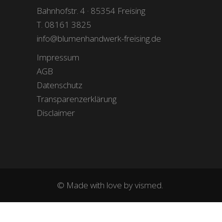
Bahnhofstr. 4 · 85354 Freising
T. 08161 3825
info@blumenhandwerk-freising.de
Impressum
AGB
Datenschutz
Transparenzerklärung
Disclaimer
© Made with love by
vismed.