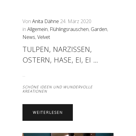
Von
Anita Dähne
24. März 2020
in
Allgemein
,
Flühlingsrauschen
,
Garden
,
News
,
Velvet
TULPEN, NARZISSEN,
OSTERN, HASE, EI, EI …
SCHÖNE IDEEN UND WUNDERVOLLE
KREATIONEN
WEITERLESEN