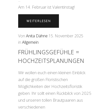
Am 14. Februar ist Valentinstag!
WEITERLESEN
Von
Anita Dähne
15. November 2025
in
Allgemein
FRÜHLINGSGEFÜHLE =
HOCHZEITSPLANUNGEN
Wir wollen euch einen kleinen Einblick
auf die großen Floristischen
Möglichkeiten der Hochzeitsfloristik
geben. Ihr sollt einen Rückbilck von 2025
und unseren tollen Brautpaaren aus
verschiedenen