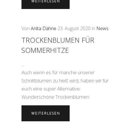
WEITERLESEN
Von
Anita Dähne
23. August 2020
in
News
TROCKENBLUMEN FÜR
SOMMERHITZE
Auch wenn es für manche unserer
Schnittblumen zu heiß wird, haben wir für
euch eine super Alternative:
Wunderschöne Trockenblumen.
WEITERLESEN