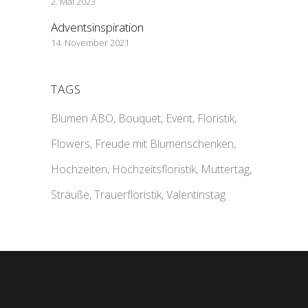
2. Mai 2023
Adventsinspiration
14. November 2021
TAGS
Blumen ABO
Bouquet
Event
Floristik
Flowers
Freude mit Blumenschenken
Hochzeiten
Hochzeitsfloristik
Muttertag
Sträuße
Trauerfloristik
Valentinstag