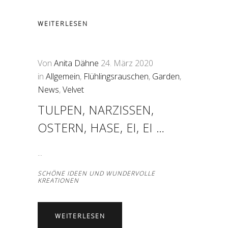
WEITERLESEN
Von
Anita Dähne
24. März 2020
in
Allgemein
,
Flühlingsrauschen
,
Garden
,
News
,
Velvet
TULPEN, NARZISSEN,
OSTERN, HASE, EI, EI …
SCHÖNE IDEEN UND WUNDERVOLLE
KREATIONEN
WEITERLESEN