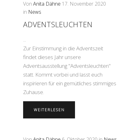
Von
Anita Dähne
17. November 2020
in
News
ADVENTSLEUCHTEN
Zur Einstimmung in die Adventszeit
findet dieses Jahr unsere
Adventsausstellung "Adventsleuchten"
statt. Kommt vorbei und lasst euch
inspirieren für ein gemütliches stimmiges
Zuhause.
WEITERLESEN
Von
Anita Dähne
6. Oktober 2020
in
News