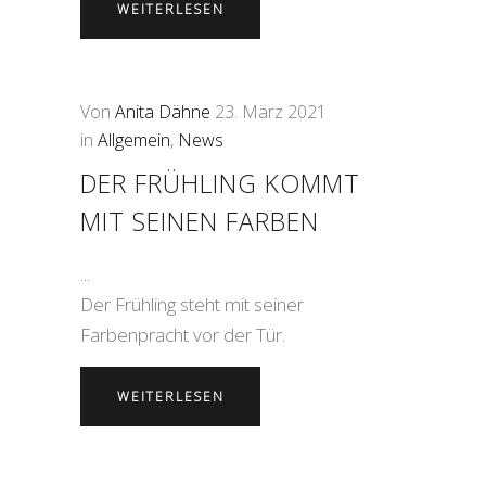
WEITERLESEN
Von
Anita Dähne
23. März 2021
in
Allgemein
,
News
DER FRÜHLING KOMMT
MIT SEINEN FARBEN
Der Frühling steht mit seiner
Farbenpracht vor der Tür.
WEITERLESEN