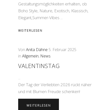
Gestaltungsmöglichkeiten erhalten, ob
Boho Style, Nature, Exotisch, Klassisch,
Elegant,Summer-Vibes
WEITERLESEN
Von
Anita Dähne
5. Februar 2025
in
Allgemein
,
News
VALENTINSTAG
Der Tag der Verliebten 2026 rückt näher
und mit Blumen Freude schenken!
WEITERLESEN