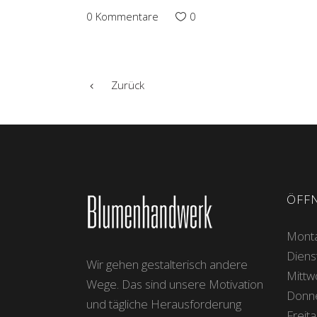
0 Kommentare
0
Zurück
ÖFF
Monta
Diens
Wir gehen gestalterisch andere
Mittw
Wege. Das sind unsere Motivation
Donne
und tägliche Herausforderung
Freita