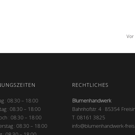
Vor
NUNGSZEITEN
RECHTLICHES
g : 08:30 – 18:00
Blumenhandwerk
tag : 08:30 – 18:00
Bahnhofstr. 4 · 85354 Freisi
och : 08:30 – 18:00
T. 08161 3825
rstag : 08:30 – 18:00
info@blumenhandwerk-freis
g : 08:30 – 18:00