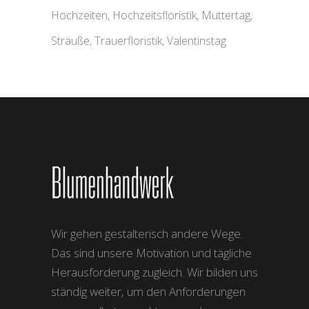
Hochzeiten
Hochzeitsfloristik
Muttertag
Sträuße
Trauerfloristik
Valentinstag
Wir gehen gestalterisch andere Wege.
Das sind unsere Motivation und tägliche
Herausforderung zugleich. Wir bilden uns
ständig weiter, um den Anforderungen