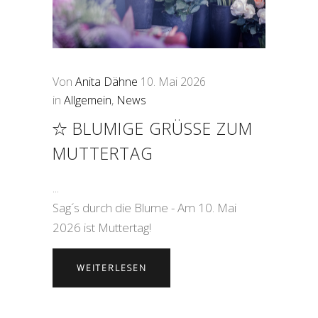
Von
Anita Dähne
10. Mai 2026
in
Allgemein
,
News
BLUMIGE GRÜSSE ZUM M
UTTERTAG
Sag´s durch die Blume - Am 10. Mai
2026 ist Muttertag!
WEITERLESEN